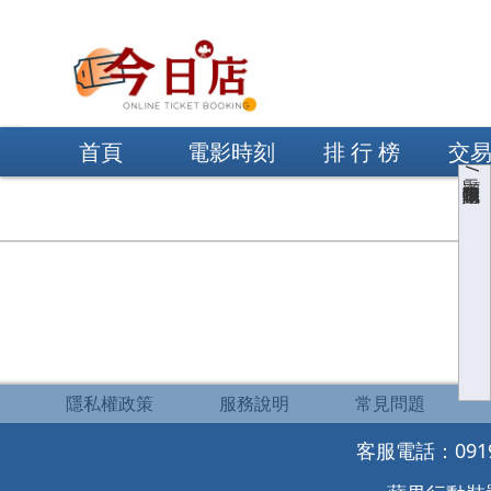
首頁
電影時刻
排 行 榜
交
顯示/隱藏購物車
隱私權政策
服務說明
常見問題
客服電話：0919-